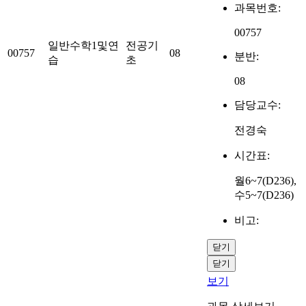
과목번호:
00757
일반수학1및연
전공기
00757
08
분반:
습
초
08
담당교수:
전경숙
시간표:
월6~7(D236),
수5~7(D236)
비고:
닫기
닫기
보기