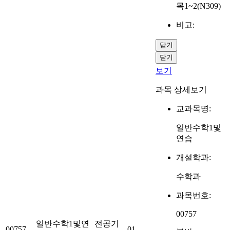
목1~2(N309)
비고:
닫기
닫기
보기
과목 상세보기
교과목명:
일반수학1및
연습
개설학과:
수학과
과목번호:
00757
일반수학1및연
전공기
00757
01