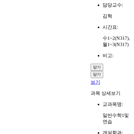
담당교수:
김혁
시간표:
수1~2(N317),
월1~3(N317)
비고:
닫기
닫기
보기
과목 상세보기
교과목명:
일반수학1및
연습
개설학과: