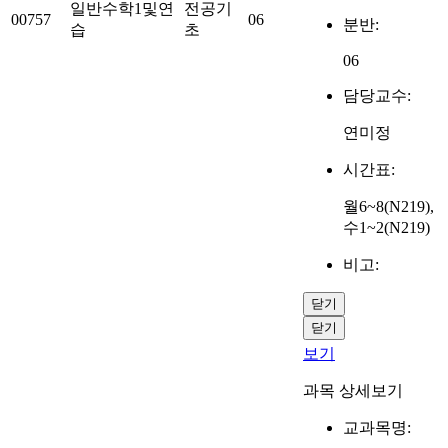
일반수학1및연
전공기
00757
06
분반:
습
초
06
담당교수:
연미정
시간표:
월6~8(N219),
수1~2(N219)
비고:
닫기
닫기
보기
과목 상세보기
교과목명: