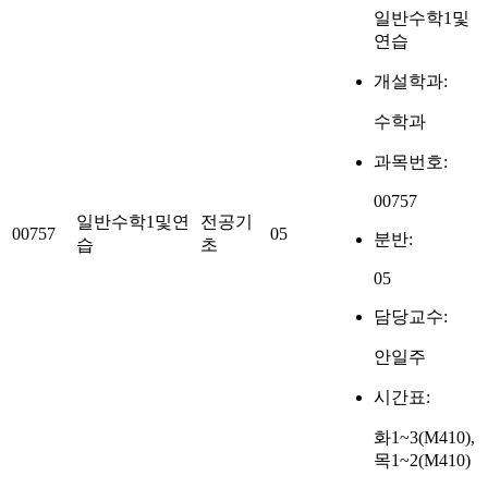
일반수학1및
연습
개설학과:
수학과
과목번호:
00757
일반수학1및연
전공기
00757
05
분반:
습
초
05
담당교수:
안일주
시간표:
화1~3(M410),
목1~2(M410)