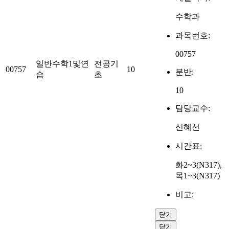
수학과
과목번호:
00757
일반수학1및연
전공기
00757
10
분반:
습
초
10
담당교수:
신혜선
시간표:
화2~3(N317),
목1~3(N317)
비고:
닫기
닫기