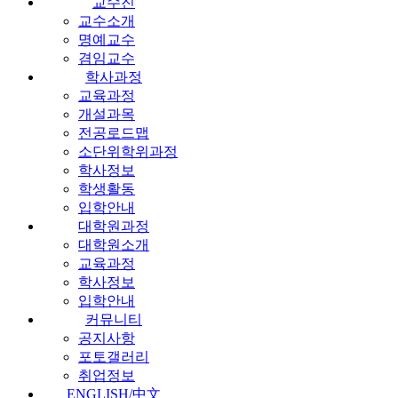
교수진
교수소개
명예교수
겸임교수
학사과정
교육과정
개설과목
전공로드맵
소단위학위과정
학사정보
학생활동
입학안내
대학원과정
대학원소개
교육과정
학사정보
입학안내
커뮤니티
공지사항
포토갤러리
취업정보
ENGLISH/中文