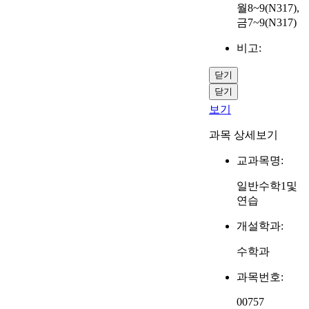
월8~9(N317),
금7~9(N317)
비고:
닫기
닫기
보기
과목 상세보기
교과목명:
일반수학1및
연습
개설학과:
수학과
과목번호:
00757