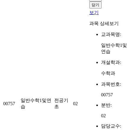
닫기
보기
과목 상세보기
교과목명:
일반수학1및
연습
개설학과:
수학과
과목번호:
00757
일반수학1및연
전공기
00757
02
분반:
습
초
02
담당교수: