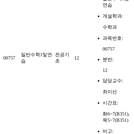
연습
개설학과:
수학과
과목번호:
00757
일반수학1및연
전공기
00757
12
분반:
습
초
12
담당교수:
최이선
시간표:
화6~7(B351),
목5~7(B351)
비고: