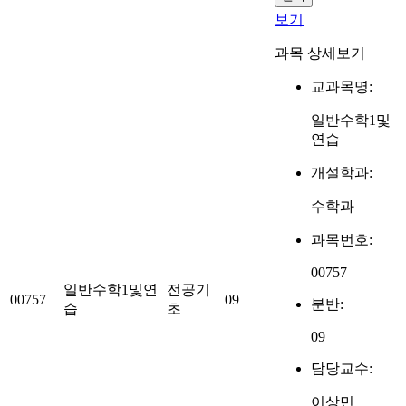
보기
과목 상세보기
교과목명:
일반수학1및
연습
개설학과:
수학과
과목번호:
00757
일반수학1및연
전공기
00757
09
분반:
습
초
09
담당교수:
이상민