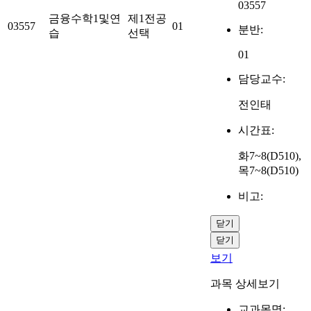
03557
금융수학1및연
제1전공
03557
01
분반:
습
선택
01
담당교수:
전인태
시간표:
화7~8(D510),
목7~8(D510)
비고:
닫기
닫기
보기
과목 상세보기
교과목명: