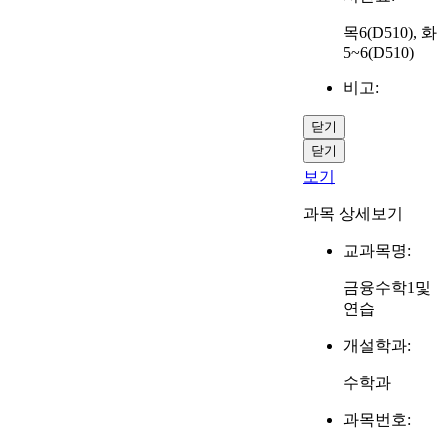
목6(D510), 화
5~6(D510)
비고:
닫기
닫기
보기
과목 상세보기
교과목명:
금융수학1및
연습
개설학과:
수학과
과목번호: