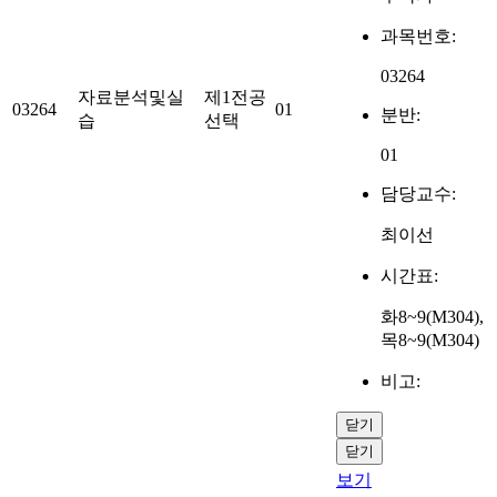
과목번호:
03264
자료분석및실
제1전공
03264
01
분반:
습
선택
01
담당교수:
최이선
시간표:
화8~9(M304),
목8~9(M304)
비고:
닫기
닫기
보기