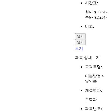
시간표:
월6~7(D234),
수6~7(D234)
비고:
닫기
닫기
보기
과목 상세보기
교과목명:
미분방정식
및연습
개설학과:
수학과
과목번호: