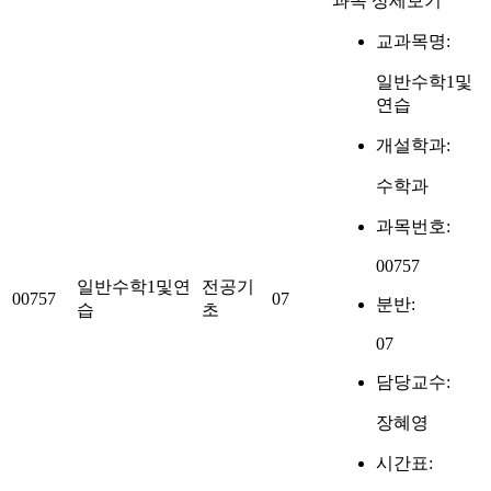
과목 상세보기
교과목명:
일반수학1및
연습
개설학과:
수학과
과목번호:
00757
일반수학1및연
전공기
00757
07
분반:
습
초
07
담당교수:
장혜영
시간표: