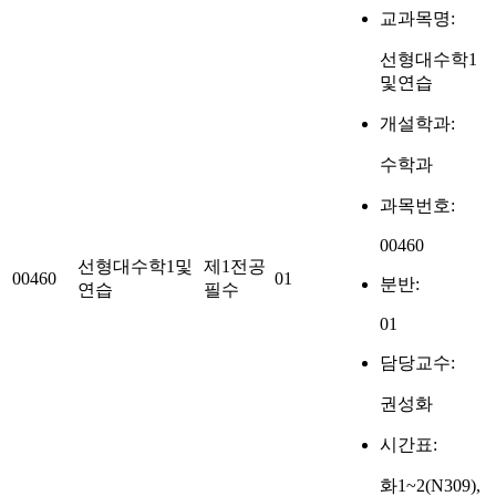
교과목명:
선형대수학1
및연습
개설학과:
수학과
과목번호:
00460
선형대수학1및
제1전공
00460
01
분반:
연습
필수
01
담당교수:
권성화
시간표:
화1~2(N309),