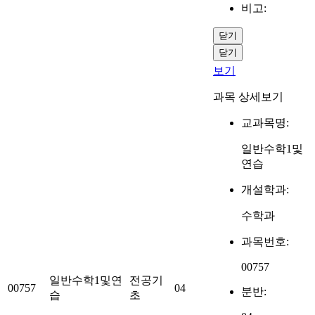
비고:
닫기
닫기
보기
과목 상세보기
교과목명:
일반수학1및
연습
개설학과:
수학과
과목번호:
00757
일반수학1및연
전공기
00757
04
분반:
습
초