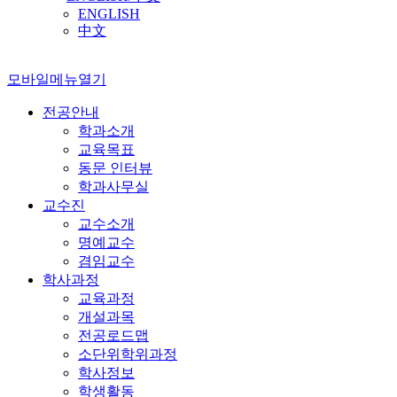
ENGLISH
中文
모바일메뉴열기
전공안내
학과소개
교육목표
동문 인터뷰
학과사무실
교수진
교수소개
명예교수
겸임교수
학사과정
교육과정
개설과목
전공로드맵
소단위학위과정
학사정보
학생활동