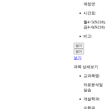
계정연
시간표:
월4~5(N218),
금4~6(N218)
비고:
닫기
닫기
보기
과목 상세보기
교과목명:
자료분석및
실습
개설학과:
수학과