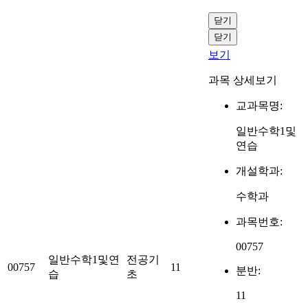
닫기
닫기
보기
과목 상세보기
교과목명:
일반수학1및
연습
개설학과:
수학과
과목번호:
00757
일반수학1및연
전공기
00757
11
분반:
습
초
11