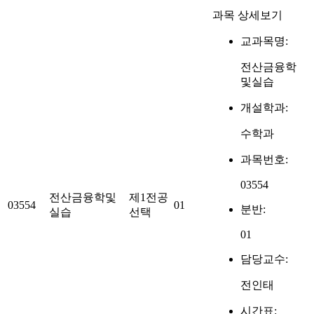
과목 상세보기
교과목명:
전산금융학
및실습
개설학과:
수학과
과목번호:
03554
전산금융학및
제1전공
03554
01
분반:
실습
선택
01
담당교수:
전인태
시간표: