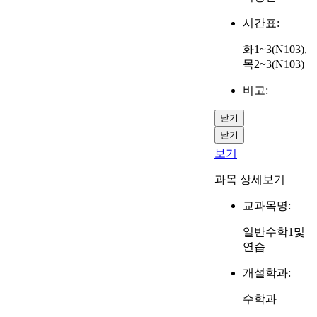
시간표:
화1~3(N103),
목2~3(N103)
비고:
닫기
닫기
보기
과목 상세보기
교과목명:
일반수학1및
연습
개설학과:
수학과