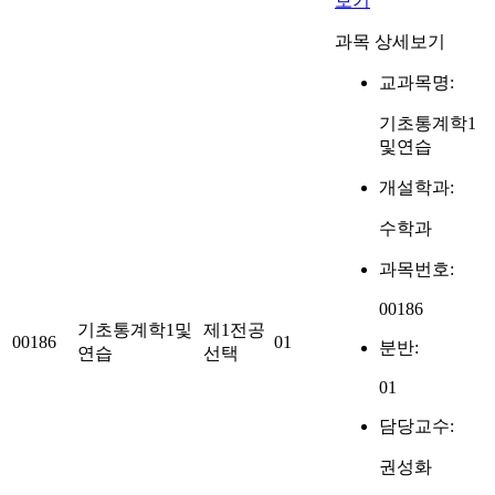
보기
과목 상세보기
교과목명:
기초통계학1
및연습
개설학과:
수학과
과목번호:
00186
기초통계학1및
제1전공
00186
01
분반:
연습
선택
01
담당교수:
권성화