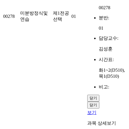
00278
미분방정식및
제1전공
00278
01
분반:
연습
선택
01
담당교수:
김성훈
시간표:
화1~2(D510),
목1(D510)
비고:
닫기
닫기
보기
과목 상세보기