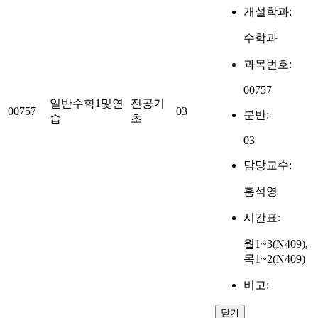
개설학과:
수학과
과목번호:
00757
일반수학1및연
전공기
00757
03
분반:
습
초
03
담당교수:
홍석영
시간표:
월1~3(N409),
목1~2(N409)
비고:
닫기