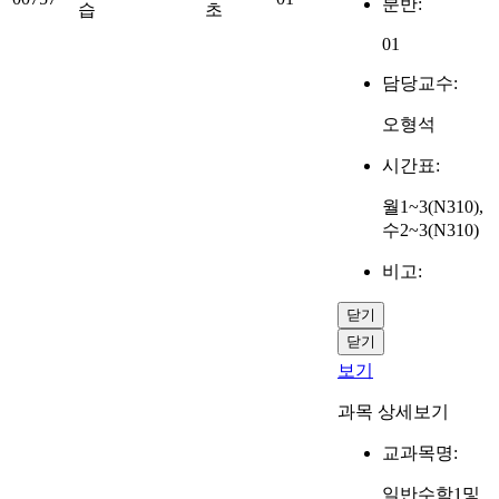
분반:
습
초
01
담당교수:
오형석
시간표:
월1~3(N310),
수2~3(N310)
비고:
닫기
닫기
보기
과목 상세보기
교과목명:
일반수학1및