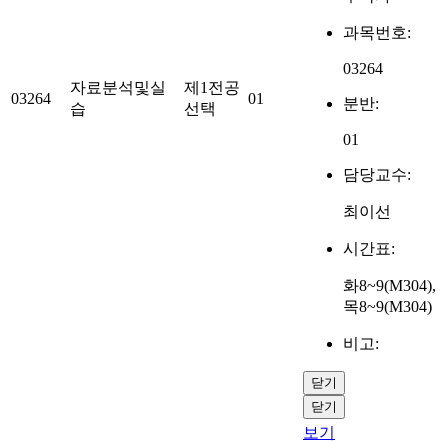
과목번호:
03264
자료분석및실
제1전공
03264
01
분반:
습
선택
01
담당교수:
최이선
시간표:
화8~9(M304),
목8~9(M304)
비고:
닫기
닫기
보기