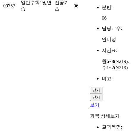
일반수학1및연
전공기
00757
06
분반:
습
초
06
담당교수:
연미정
시간표:
월6~8(N219),
수1~2(N219)
비고:
닫기
닫기
보기
과목 상세보기
교과목명: