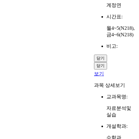
계정연
시간표:
월4~5(N218),
금4~6(N218)
비고:
닫기
닫기
보기
과목 상세보기
교과목명:
자료분석및
실습
개설학과:
수학과