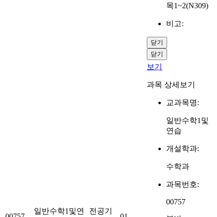
목1~2(N309)
비고:
닫기
닫기
보기
과목 상세보기
교과목명:
일반수학1및
연습
개설학과:
수학과
과목번호:
00757
일반수학1및연
전공기
00757
01