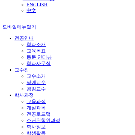
ENGLISH
中文
모바일메뉴열기
전공안내
학과소개
교육목표
동문 인터뷰
학과사무실
교수진
교수소개
명예교수
겸임교수
학사과정
교육과정
개설과목
전공로드맵
소단위학위과정
학사정보
학생활동