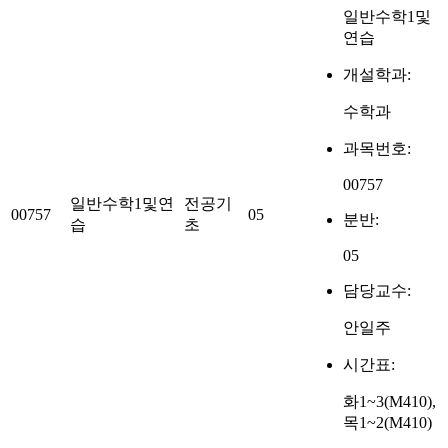
일반수학1및
연습
개설학과:
수학과
과목번호:
00757
일반수학1및연
전공기
00757
05
분반:
습
초
05
담당교수:
안일주
시간표:
화1~3(M410),
목1~2(M410)