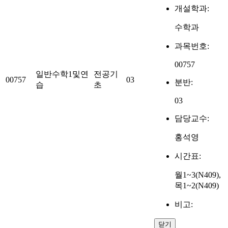
개설학과:
수학과
과목번호:
00757
일반수학1및연
전공기
00757
03
분반:
습
초
03
담당교수:
홍석영
시간표:
월1~3(N409),
목1~2(N409)
비고:
닫기