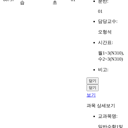
분반:
습
초
01
담당교수:
오형석
시간표:
월1~3(N310),
수2~3(N310)
비고:
닫기
닫기
보기
과목 상세보기
교과목명:
일반수학1및