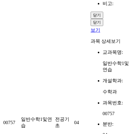
비고:
닫기
닫기
보기
과목 상세보기
교과목명:
일반수학1및
연습
개설학과:
수학과
과목번호:
00757
일반수학1및연
전공기
00757
04
분반:
습
초