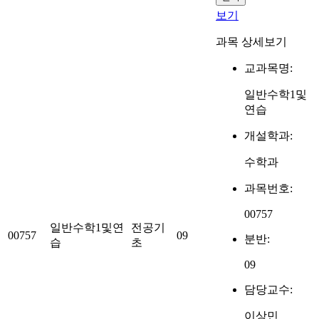
보기
과목 상세보기
교과목명:
일반수학1및
연습
개설학과:
수학과
과목번호:
00757
일반수학1및연
전공기
00757
09
분반:
습
초
09
담당교수:
이상민