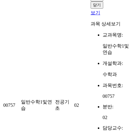
닫기
보기
과목 상세보기
교과목명:
일반수학1및
연습
개설학과:
수학과
과목번호:
00757
일반수학1및연
전공기
00757
02
분반:
습
초
02
담당교수: