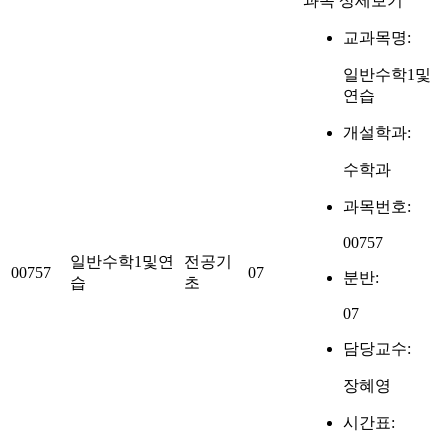
과목 상세보기
교과목명:
일반수학1및
연습
개설학과:
수학과
과목번호:
00757
일반수학1및연
전공기
00757
07
분반:
습
초
07
담당교수:
장혜영
시간표: