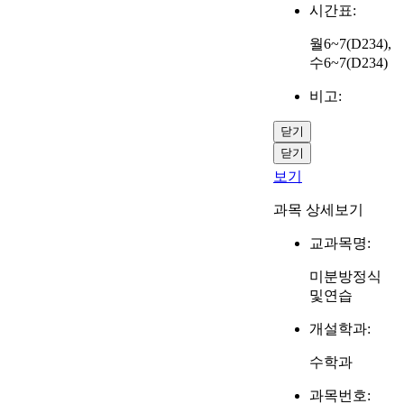
시간표:
월6~7(D234),
수6~7(D234)
비고:
닫기
닫기
보기
과목 상세보기
교과목명:
미분방정식
및연습
개설학과:
수학과
과목번호: