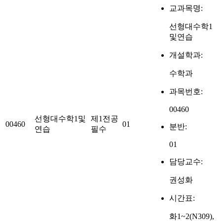
교과목명:
선형대수학1
및연습
개설학과:
수학과
과목번호:
00460
선형대수학1및
제1전공
00460
01
분반:
연습
필수
01
담당교수:
권성화
시간표:
화1~2(N309),