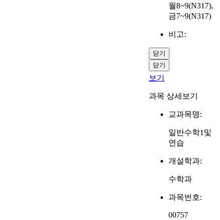
월8~9(N317),
금7~9(N317)
비고:
닫기
닫기
보기
과목 상세보기
교과목명:
일반수학1및
연습
개설학과:
수학과
과목번호:
00757