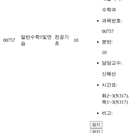
수학과
과목번호:
00757
일반수학1및연
전공기
00757
10
분반:
습
초
10
담당교수:
신혜선
시간표:
화2~3(N317),
목1~3(N317)
비고:
닫기
닫기