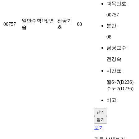
과목번호:
00757
일반수학1및연
전공기
00757
08
분반:
습
초
08
담당교수:
전경숙
시간표:
월6~7(D236),
수5~7(D236)
비고:
닫기
닫기
보기