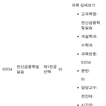
과목 상세보기
교과목명:
전산금융학
및실습
개설학과:
수학과
과목번호:
03554
전산금융학및
제1전공
03554
01
분반:
실습
선택
01
담당교수:
전인태
시간표: