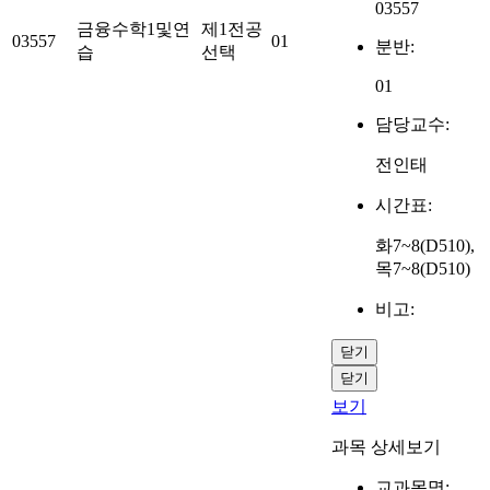
03557
금융수학1및연
제1전공
03557
01
분반:
습
선택
01
담당교수:
전인태
시간표:
화7~8(D510),
목7~8(D510)
비고:
닫기
닫기
보기
과목 상세보기
교과목명: