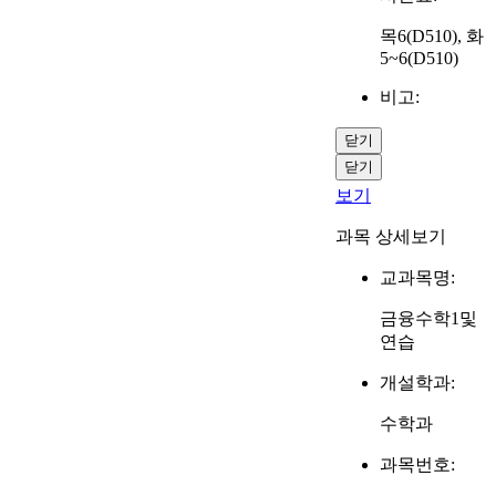
목6(D510), 화
5~6(D510)
비고:
닫기
닫기
보기
과목 상세보기
교과목명:
금융수학1및
연습
개설학과:
수학과
과목번호: